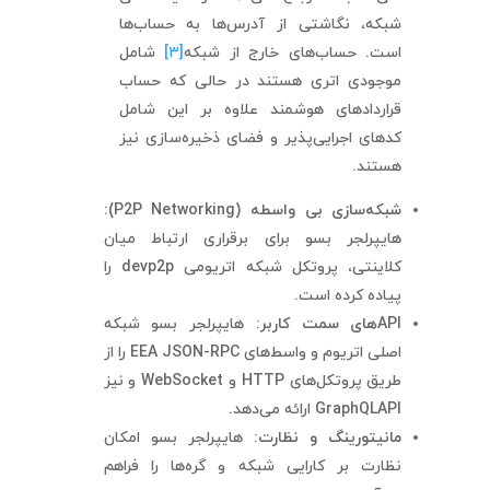
شبکه، نگاشتی از آدرس‌ها به حساب‌ها
است. حساب‌های خارج از شبکه
[۳]
شامل
موجودی اتری هستند در حالی که حساب
قراردادهای هوشمند علاوه بر این شامل
کدهای اجرایی‌پذیر و فضای ذخیره‌سازی نیز
هستند.
شبکه‌سازی بی واسطه (
P2P Networking
):
هایپرلجر بسو برای برقراری ارتباط میان
کلاینتی، پروتکل شبکه اتریومی devp2p را
پیاده کرده است.
API
های سمت کاربر:
هایپرلجر بسو شبکه
اصلی اتریوم و واسط‌های EEA JSON-RPC را از
طریق پروتکل‌های HTTP و WebSocket و نیز
GraphQLAPI ارائه می‌دهد.
مانیتورینگ و نظارت:
هایپرلجر بسو امکان
نظارت بر کارایی شبکه و گره‌ها را فراهم