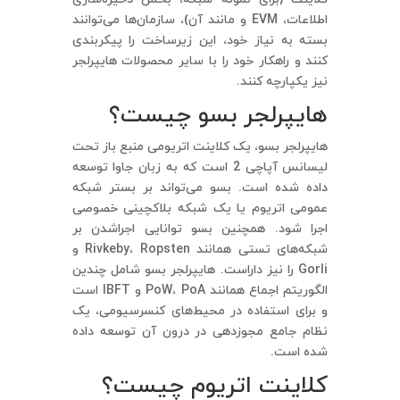
اطلاعات، EVM و مانند آن)، سازمان‌ها می‌توانند
بسته به نیاز خود، این زیرساخت را پیکربندی
کنند و راهکار خود را با سایر محصولات هایپرلجر
نیز یکپارچه کنند.
هایپرلجر بسو چیست؟
هایپرلجر بسو، یک کلاینت اتریومی منبع باز تحت
لیسانس آپاچی 2 است که به زبان جاوا توسعه
داده شده است. بسو می‌تواند بر بستر شبکه
عمومی اتریوم یا یک شبکه بلاکچینی خصوصی
اجرا شود. همچنین بسو توانایی اجراشدن بر
شبکه‌های تستی همانند Rivkeby، Ropsten و
Gorli را نیز داراست. هایپرلجر بسو شامل چندین
الگوریتم اجماع همانند PoW، PoA و IBFT است
و برای استفاده در محیط‌های کنسرسیومی، یک
نظام جامع مجوزدهی در درون آن توسعه داده
شده است.
کلاینت اتریوم چیست؟