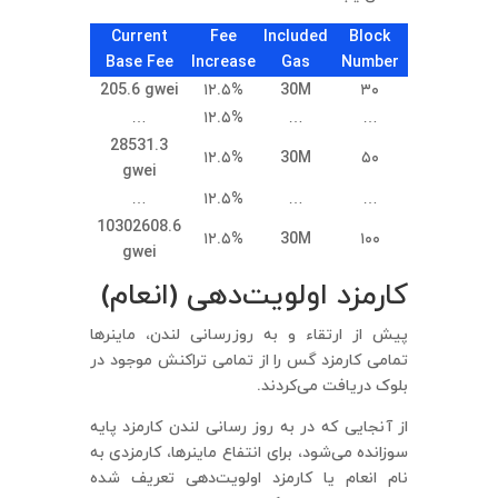
Current
Fee
Included
Block
Base Fee
Increase
Gas
Number
205.6 gwei
۱۲.۵%
30M
۳۰
…
۱۲.۵%
…
…
28531.3
۱۲.۵%
30M
۵۰
gwei
…
۱۲.۵%
…
…
10302608.6
۱۲.۵%
30M
۱۰۰
gwei
کارمزد اولویت‌دهی (انعام)
پیش از ارتقاء و به روزرسانی لندن، ماینرها
تمامی کارمزد گس را از تمامی تراکنش موجود در
بلوک دریافت می‌کردند.
از آنجایی که در به روز رسانی لندن کارمزد پایه
سوزانده می‌شود، برای انتفاع ماینرها، کارمزدی به
نام انعام یا کارمزد اولویت‌دهی تعریف شده