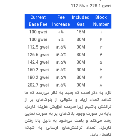
112.5% = 228.1 gwei
Current
Fee
Included
Block
Base Fee
Increase
Gas
Number
100 gwei
۰%
15M
۱
100 gwei
۰%
30M
۲
112.5 gwei
۱۲.۵%
30M
۳
126.6 gwei
۱۲.۵%
30M
۴
142.4 gwei
۱۲.۵%
30M
۵
160.2 gwei
۱۲.۵%
30M
۶
180.2 gwei
۱۲.۵%
30M
۷
202.7 gwei
۱۲.۵%
30M
۸
لازم به ذکر است که بعید به نظر می‌رسد که ما
شاهد تعداد زیاد و متوالی از بلوک‌های پر از
تراکنش باشیم زیرا سرعت افزایش هزینه کارمزد
پایه در صورت وجود بلاک‌های پر به صورت نمایی
رشد می‌کند و باعت می‌شود به دلیل بالا رفتن
کارمزد، تعداد تراکنش‌های ارسالی به شبکه
کاهش یابد.